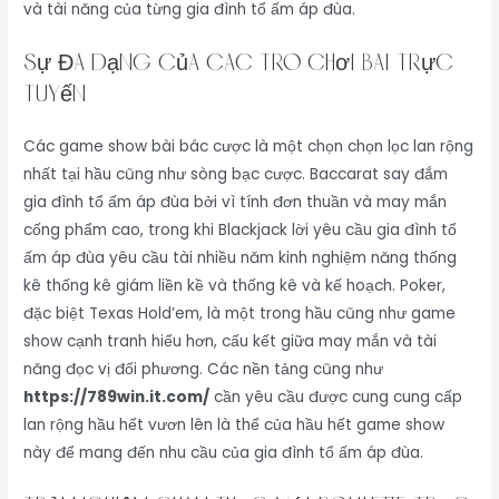
và tài năng của từng gia đình tổ ấm áp đùa.
Sự Đa Dạng Của Các Trò Chơi Bài Trực
Tuyến
Các game show bài bác cược là một chọn chọn lọc lan rộng
nhất tại hầu cũng như sòng bạc cược. Baccarat say đắm
gia đình tổ ấm áp đùa bởi vì tính đơn thuần và may mắn
cống phẩm cao, trong khi Blackjack lời yêu cầu gia đình tổ
ấm áp đùa yêu cầu tài nhiều năm kinh nghiệm năng thống
kê thống kê giám liền kề và thống kê và kế hoạch. Poker,
đặc biệt Texas Hold’em, là một trong hầu cũng như game
show cạnh tranh hiểu hơn, cấu kết giữa may mắn và tài
năng đọc vị đối phương. Các nền tảng cũng như
https://789win.it.com/
cần yêu cầu được cung cung cấp
lan rộng hầu hết vươn lên là thể của hầu hết game show
này để mang đến nhu cầu của gia đình tổ ấm áp đùa.