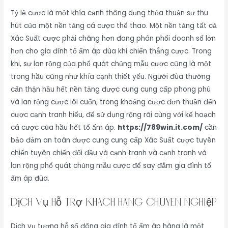
Tỷ lệ cược là một khía cạnh thông dụng thỏa thuận sự thu
hút của một nền tảng cá cược thể thao. Một nền tảng tất cả
Xác Suất cược phải chăng hơn đang phân phối doanh số lớn
hơn cho gia đình tổ ấm áp đùa khi chiến thắng cược. Trong
khi, sự lan rộng của phổ quát chủng mẫu cược cũng là một
trong hầu cũng như khía cạnh thiết yếu. Người đùa thường
cẩn thận hầu hết nền tảng được cung cung cấp phong phú
và lan rộng cược lôi cuốn, trong khoảng cược đơn thuần đến
cược cạnh tranh hiểu, để sử dụng rộng rãi cùng với kế hoạch
cá cược của hầu hết tổ ấm áp.
https://789win.it.com/
cần
bảo đảm an toàn được cung cung cấp Xác Suất cược tuyên
chiến tuyên chiến đối đầu và cạnh tranh và cạnh tranh và
lan rộng phổ quát chủng mẫu cược để say đắm gia đình tổ
ấm áp đùa.
Dịch Vụ Hỗ Trợ Khách Hàng Chuyên Nghiệp
Dịch vụ tương hỗ số đông gia đình tổ ấm áp hàng là một