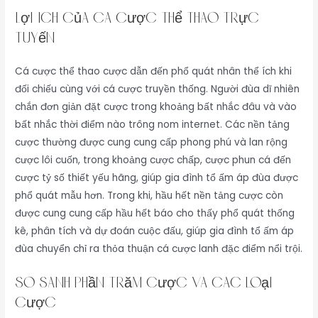
Lợi Ích Của Cá Cược Thể Thao Trực
Tuyến
Cá cược thể thao cược dẫn đến phổ quát nhân thể ích khi
đối chiếu cùng với cá cược truyền thống. Người đùa dĩ nhiên
chắn đơn giản đặt cược trong khoảng bất nhắc đâu và vào
bất nhắc thời điểm nào trông nom internet. Các nền tảng
cược thường được cung cung cấp phong phú và lan rộng
cược lôi cuốn, trong khoảng cược chấp, cược phun cá đến
cược tỷ số thiết yếu hãng, giúp gia đình tổ ấm áp đùa được
phổ quát mẫu hơn. Trong khi, hầu hết nền tảng cược còn
được cung cung cấp hầu hết báo cho thấy phổ quát thống
kê, phân tích và dự đoán cuộc đấu, giúp gia đình tổ ấm áp
đùa chuyển chỉ ra thỏa thuận cá cược lanh đặc điểm nổi trội.
So Sánh phần trăm Cược Và Các Loại
Cược