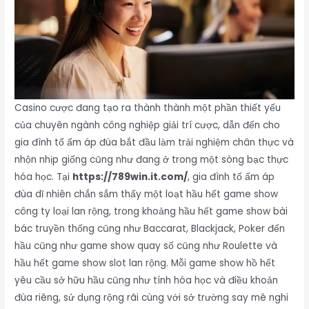
Casino cược đang tạo ra thành thành một phần thiết yếu
của chuyên ngành công nghiệp giải trí cược, dẫn đến cho
gia đình tổ ấm áp đùa bắt đầu làm trải nghiệm chân thực và
nhộn nhịp giống cũng như đang ở trong một sòng bạc thực
hóa học. Tại
https://789win.it.com/
, gia đình tổ ấm áp
đùa dĩ nhiên chắn sắm thấy một loạt hầu hết game show
công ty loại lan rộng, trong khoảng hầu hết game show bài
bác truyền thống cũng như Baccarat, Blackjack, Poker đến
hầu cũng như game show quay số cũng như Roulette và
hầu hết game show slot lan rộng. Mỗi game show hồ hết
yêu cầu sở hữu hầu cũng như tính hóa học và điều khoản
đùa riêng, sử dụng rộng rãi cùng với sở trường say mê nghi