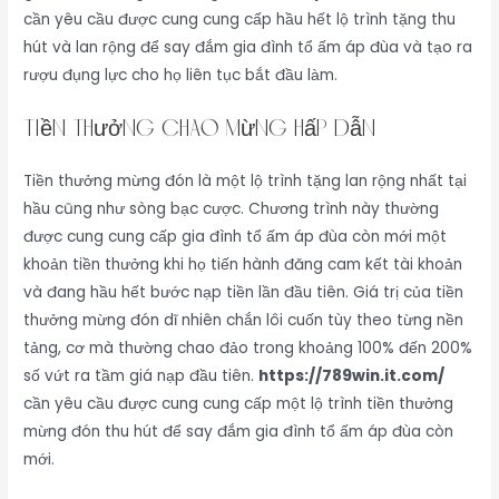
cần yêu cầu được cung cung cấp hầu hết lộ trình tặng thu
hút và lan rộng để say đắm gia đình tổ ấm áp đùa và tạo ra
rượu đụng lực cho họ liên tục bắt đầu làm.
Tiền Thưởng Chào Mừng Hấp Dẫn
Tiền thưởng mừng đón là một lộ trình tặng lan rộng nhất tại
hầu cũng như sòng bạc cược. Chương trình này thường
được cung cung cấp gia đình tổ ấm áp đùa còn mới một
khoản tiền thưởng khi họ tiến hành đăng cam kết tài khoản
và đang hầu hết bước nạp tiền lần đầu tiên. Giá trị của tiền
thưởng mừng đón dĩ nhiên chắn lôi cuốn tùy theo từng nền
tảng, cơ mà thường chao đảo trong khoảng 100% đến 200%
số vứt ra tầm giá nạp đầu tiên.
https://789win.it.com/
cần yêu cầu được cung cung cấp một lộ trình tiền thưởng
mừng đón thu hút để say đắm gia đình tổ ấm áp đùa còn
mới.