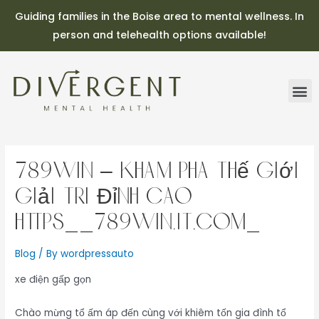
Guiding families in the Boise area to mental wellness. In
person and telehealth options available!
789Win – Khám Phá Thế Giới
Giải Trí Đỉnh Cao
https__789win.it.com_
Blog
/ By
wordpressauto
xe điện gấp gọn
Chào mừng tổ ấm áp đến cùng với khiêm tốn gia đình tổ