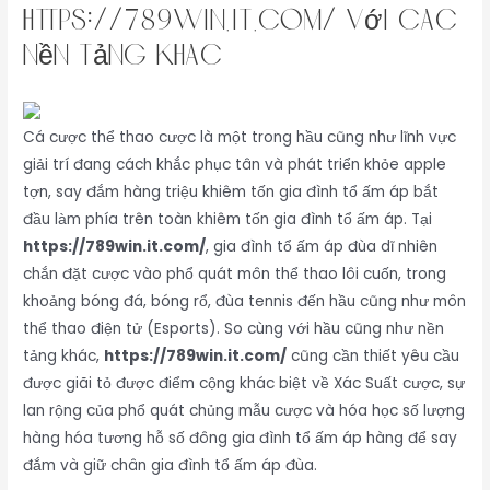
https://789win.it.com/ Với Các
Nền Tảng Khác
Cá cược thể thao cược là một trong hầu cũng như lĩnh vực
giải trí đang cách khắc phục tân và phát triển khỏe apple
tợn, say đắm hàng triệu khiêm tốn gia đình tổ ấm áp bắt
đầu làm phía trên toàn khiêm tốn gia đình tổ ấm áp. Tại
https://789win.it.com/
, gia đình tổ ấm áp đùa dĩ nhiên
chắn đặt cược vào phổ quát môn thể thao lôi cuốn, trong
khoảng bóng đá, bóng rổ, đùa tennis đến hầu cũng như môn
thể thao điện tử (Esports). So cùng với hầu cũng như nền
tảng khác,
https://789win.it.com/
cũng cần thiết yêu cầu
được giãi tỏ được điểm cộng khác biệt về Xác Suất cược, sự
lan rộng của phổ quát chủng mẫu cược và hóa học số lượng
hàng hóa tương hỗ số đông gia đình tổ ấm áp hàng để say
đắm và giữ chân gia đình tổ ấm áp đùa.