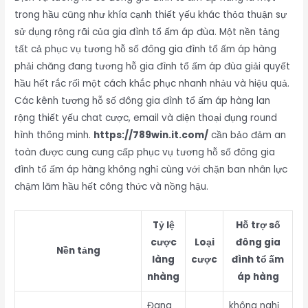
trong hầu cũng như khía cạnh thiết yếu khác thỏa thuận sự
sử dụng rộng rãi của gia đình tổ ấm áp đùa. Một nền tảng
tất cả phục vụ tương hỗ số đông gia đình tổ ấm áp hàng
phải chăng đang tương hỗ gia đình tổ ấm áp đùa giải quyết
hầu hết rắc rối một cách khắc phục nhanh nhảu và hiệu quả.
Các kênh tương hỗ số đông gia đình tổ ấm áp hàng lan
rộng thiết yếu chat cược, email và điện thoại đụng round
hình thông minh.
https://789win.it.com/
cần bảo đảm an
toàn được cung cung cấp phục vụ tương hỗ số đông gia
đình tổ ấm áp hàng không nghỉ cùng với chặn ban nhân lực
chậm lăm hầu hết công thức và nồng hậu.
Tỷ lệ
Hỗ trợ số
cược
Loại
đông gia
Nền tảng
làng
cược
đình tổ ấm
nhàng
áp hàng
Đang
không nghỉ